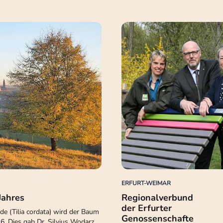
ERFURT-WEIMAR
Jahres
Regionalverbund
der Erfurter
de (Tilia cordata) wird der Baum
Genossenschafte
6. Dies gab Dr. Silvius Wodarz,