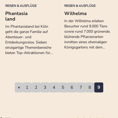
REISEN & AUSFLÜGE
REISEN & AUSFLÜGE
Phantasia
Wilhelma
land
In der Wilhelma erleben
Besucher rund 9.000 Tiere
Im Phantasialand bei Köln
sowie rund 7.000 grünende,
geht die ganze Familie auf
blühende Pflanzenarten
Abenteuer- und
inmitten eines ehemaligen
Entdeckungsreise. Sieben
Königsgartens mit dem…
einzigartige Themenbereiche
bieten Top-Attraktionen für…
1
2
3
4
5
6
7
8
9