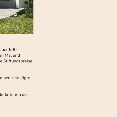
 über 500
ten Mal und
 Stiftungspreise
d benachteiligte
erkriterien der