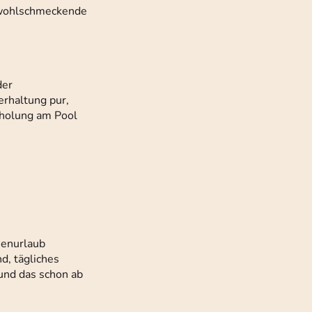
t wohlschmeckende
der
erhaltung pur,
rholung am Pool
ienurlaub
d, tägliches
und das schon ab