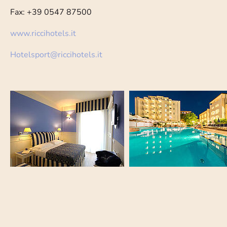
Fax: +39 0547 87500
www.riccihotels.it
Hotelsport
@
riccihotels.it