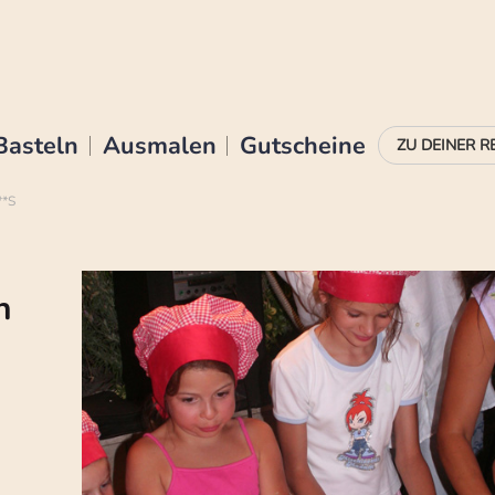
Basteln
Ausmalen
Gutscheine
**S
n