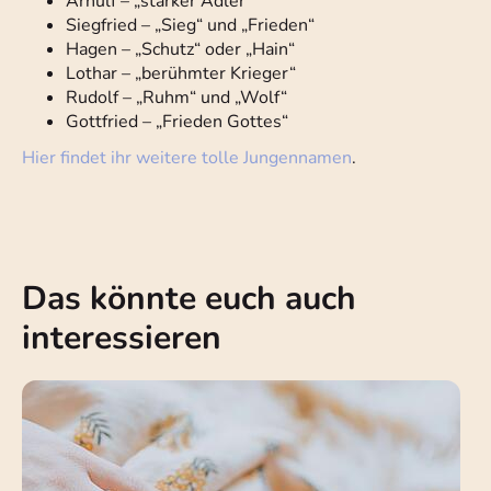
Arnulf – „starker Adler“
Siegfried – „Sieg“ und „Frieden“
Hagen – „Schutz“ oder „Hain“
Lothar – „berühmter Krieger“
Rudolf – „Ruhm“ und „Wolf“
Gottfried – „Frieden Gottes“
Hier findet ihr weitere tolle Jungennamen
.
Das könnte euch auch
interessieren