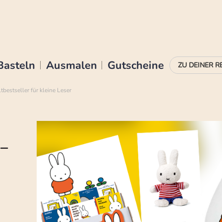
Basteln
Ausmalen
Gutscheine
bestseller für kleine Leser
 –