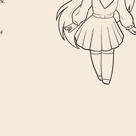
rk.
DF