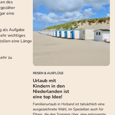
len des
rgezäher
gar eine
g als Aufgabe
sehr wichtiges
tollen eine Länge
sehr zu
REISEN & AUSFLÜGE
Urlaub mit
Kindern in den
Niederlanden ist
eine top Idee!
Familienurlaub in Holland ist tatsächlich eine
ausgezeichnete Wahl, im Speziellen auch für
Eltern, die den Sommer über, eine entspannte