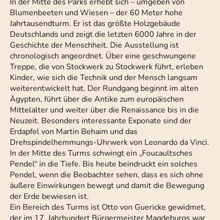
In der Mitte des Parks erhebt sich – umgeben von
Blumenbeeten und Wiesen – der 60 Meter hohe
Jahrtausendturm. Er ist das größte Holzgebäude
Deutschlands und zeigt die letzten 6000 Jahre in der
Geschichte der Menschheit. Die Ausstellung ist
chronologisch angeordnet. Über eine geschwungene
Treppe, die von Stockwerk zu Stockwerk führt, erleben
Kinder, wie sich die Technik und der Mensch langsam
weiterentwickelt hat. Der Rundgang beginnt im alten
Ägypten, führt über die Antike zum europäischen
Mittelalter und weiter über die Renaissance bis in die
Neuzeit. Besonders interessante Exponate sind der
Erdapfel von Martin Behaim und das
Drehspindelhemmungs-Uhrwerk von Leonardo da Vinci.
In der Mitte des Turms schwingt ein „Foucaultsches
Pendel“ in die Tiefe. Bis heute beindruckt ein solches
Pendel, wenn die Beobachter sehen, dass es sich ohne
äußere Einwirkungen bewegt und damit die Bewegung
der Erde bewiesen ist.
Ein Bereich des Turms ist Otto von Guericke gewidmet,
der im 17. Jahrhundert Bürgermeister Magdeburgs war