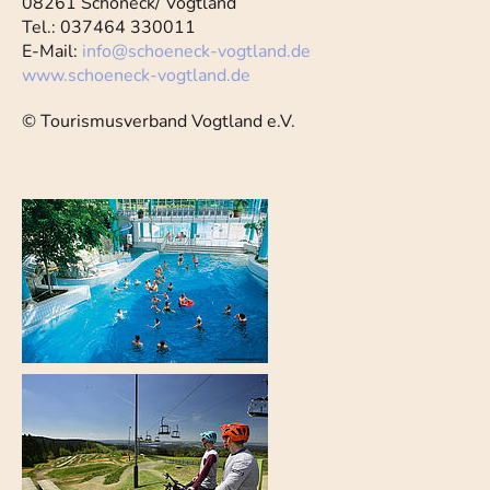
08261 Schöneck/ Vogtland
Tel.: 037464 330011
E-Mail:
info
@
schoeneck-vogtland.de
www.schoeneck-vogtland.de
© Tourismusverband Vogtland e.V.