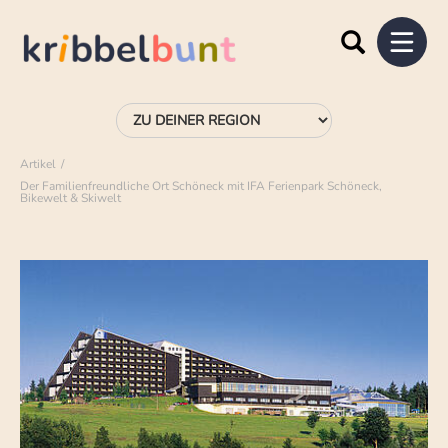
Artikel
Der Familienfreundliche Ort Schöneck mit IFA Ferienpark Schöneck,
Bikewelt & Skiwelt