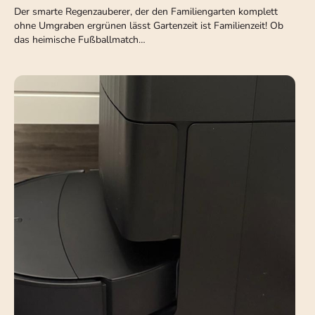
Der smarte Regenzauberer, der den Familiengarten komplett
ohne Umgraben ergrünen lässt Gartenzeit ist Familienzeit! Ob
das heimische Fußballmatch…