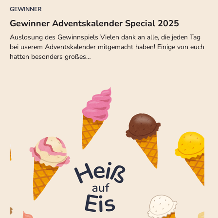
GEWINNER
Gewinner Adventskalender Special 2025
Auslosung des Gewinnspiels Vielen dank an alle, die jeden Tag
bei userem Adventskalender mitgemacht haben! Einige von euch
hatten besonders großes…