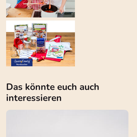
Das könnte euch auch
interessieren