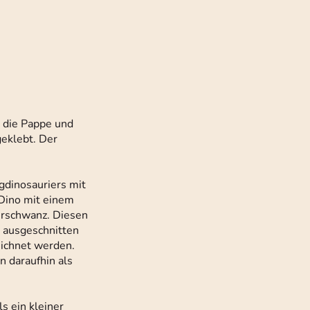
m die Pappe und
geklebt. Der
gdinosauriers mit
 Dino mit einem
erschwanz. Diesen
n ausgeschnitten
eichnet werden.
n daraufhin als
s ein kleiner