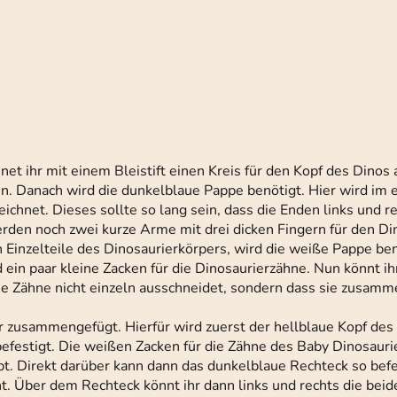
net ihr mit einem Bleistift einen Kreis für den Kopf des Dinos a
. Danach wird die dunkelblaue Pappe benötigt. Hier wird im er
chnet. Dieses sollte so lang sein, dass die Enden links und re
den noch zwei kurze Arme mit drei dicken Fingern für den Di
n Einzelteile des Dinosaurierkörpers, wird die weiße Pappe ben
 ein paar kleine Zacken für die Dinosaurierzähne. Nun könnt ihr
 die Zähne nicht einzeln ausschneidet, sondern dass sie zusam
r zusammengefügt. Hierfür wird zuerst der hellblaue Kopf des
befestigt. Die weißen Zacken für die Zähne des Baby Dinosaur
t. Direkt darüber kann dann das dunkelblaue Rechteck so bef
eht. Über dem Rechteck könnt ihr dann links und rechts die bei