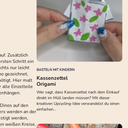
uf. Zusätzlich
sten Schritt ein
chts nur leicht
BASTELN MIT KINDERN
no gezeichnet,
Kassenzettel
ötigt. Hier malt
Origami
 alle Einzelteile
Wer sagt, dass Kassenzettel nach dem Einkauf
menhängen.
direkt im Müll landen müssen? Mit dieser
kreativen Upcycling-Idee verwandelst du einen
 Dinos auf den
einfachen…
iers werden an der
estigt werden,
den weißen Kreise,