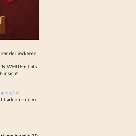
iner der leckeren
K’N WHITE ist als
Hinsicht
up.de/24
chtsideen – eben