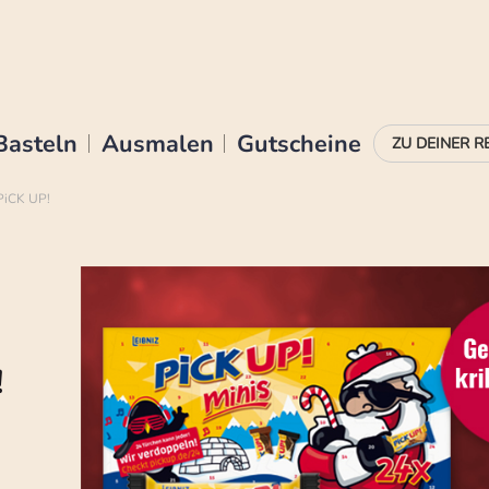
Basteln
Ausmalen
Gutscheine
 PiCK UP!
!