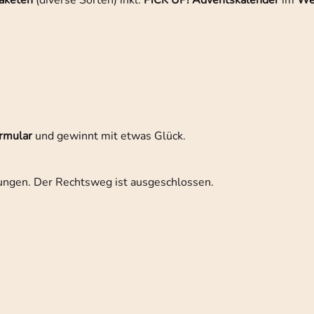
aketen
(diverse Sorten) inkl.
PiCK UP! Adventskalender
im
Wer
rmular
und gewinnt mit etwas Glück.
dungen. Der Rechtsweg ist ausgeschlossen.