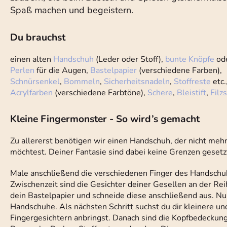
Spaß machen und begeistern.
Du brauchst
einen alten
Handschuh
(Leder oder Stoff),
bunte Knöpfe
od
Perlen
für die Augen,
Bastelpapier
(verschiedene Farben),
Schnürsenkel
,
Bommeln
,
Sicherheitsnadeln
,
Stoffreste
etc.
Acrylfarben
(verschiedene Farbtöne),
Schere
,
Bleistift
,
Filzs
Kleine Fingermonster - So wird’s gemacht
Zu allererst benötigen wir einen Handschuh, der nicht mehr
möchtest. Deiner Fantasie sind dabei keine Grenzen gesetzt:
Male anschließend die verschiedenen Finger des Handschuhs
Zwischenzeit sind die Gesichter deiner Gesellen an der Rei
dein Bastelpapier und schneide diese anschließend aus. Nun
Handschuhe. Als nächsten Schritt suchst du dir kleinere un
Fingergesichtern anbringst. Danach sind die Kopfbedeckung