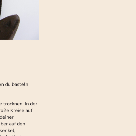
en du basteln
 trocknen. In der
roße Kreise auf
 deiner
eber auf den
senkel,