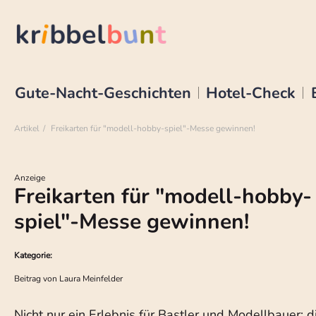
Gute-Nacht-Geschichten
Hotel-Check
Artikel
Freikarten für "modell-hobby-spiel"-Messe gewinnen!
Anzeige
Freikarten für "modell-hobby-
spiel"-Messe gewinnen!
Kategorie:
Beitrag von
Laura Meinfelder
Nicht nur ein Erlebnis für Bastler und Modellbauer: d