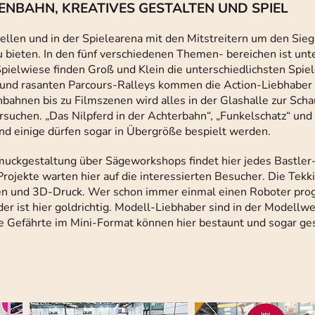
NBAHN, KREATIVES GESTALTEN UND SPIEL
llen und in der Spielearena mit den Mitstreitern um den Sieg 
u bieten. In den fünf verschiedenen Themen- bereichen ist unt
Spielwiese finden Groß und Klein die unterschiedlichsten Spie
nd rasanten Parcours-Ralleys kommen die Action-Liebhaber a
hnen bis zu Filmszenen wird alles in der Glashalle zur Scha
rsuchen. „Das Nilpferd in der Achterbahn“, „Funkelschatz“ und
nd einige dürfen sogar in Übergröße bespielt werden.
hmuckgestaltung über Sägeworkshops findet hier jedes Bastler
ojekte warten hier auf die interessierten Besucher. Die Tekki
nen und 3D-Druck. Wer schon immer einmal einen Roboter pr
der ist hier goldrichtig. Modell-Liebhaber sind in der Modellw
e Gefährte im Mini-Format können hier bestaunt und sogar g