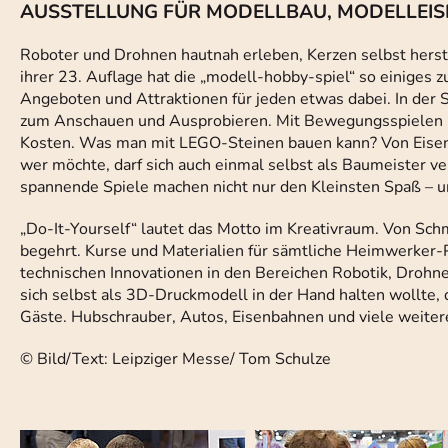
AUSSTELLUNG FÜR MODELLBAU, MODELLEISE
Roboter und Drohnen hautnah erleben, Kerzen selbst herste
ihrer 23. Auflage hat die „modell-hobby-spiel“ so einiges z
Angeboten und Attraktionen für jeden etwas dabei. In der 
zum Anschauen und Ausprobieren. Mit Bewegungsspielen u
Kosten. Was man mit LEGO-Steinen bauen kann? Von Eisenba
wer möchte, darf sich auch einmal selbst als Baumeister ve
spannende Spiele machen nicht nur den Kleinsten Spaß – u
„Do-It-Yourself“ lautet das Motto im Kreativraum. Von Sc
begehrt. Kurse und Materialien für sämtliche Heimwerker-Pr
technischen Innovationen in den Bereichen Robotik, Droh
sich selbst als 3D-Druckmodell in der Hand halten wollte, 
Gäste. Hubschrauber, Autos, Eisenbahnen und viele weiter
© Bild/Text: Leipziger Messe/ Tom Schulze