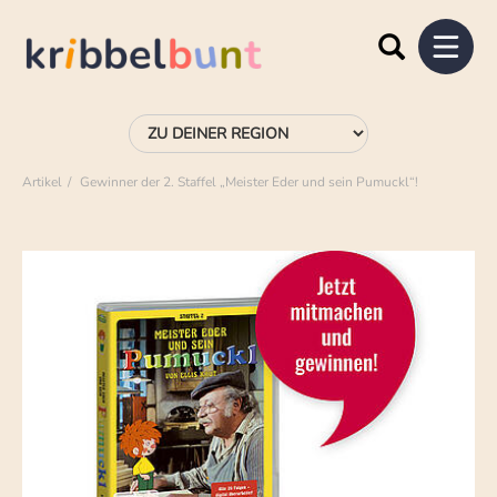
Artikel
Gewinner der 2. Staffel „Meister Eder und sein Pumuckl“!