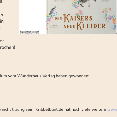
ll
ei
in
e,
er
prochen!
iläum vom Wunderhaus Verlag haben gewonnen:
nicht traurig sein! Kribbelbunt.de hat noch viele weitere
Gewi