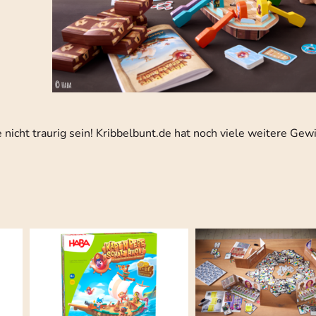
nicht traurig sein! Kribbelbunt.de hat noch viele weitere Gewi