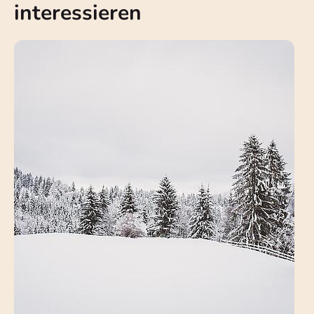
interessieren