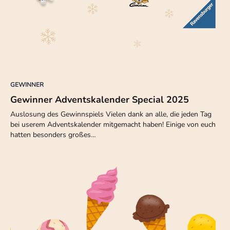
GEWINNER
Gewinner Adventskalender Special 2025
Auslosung des Gewinnspiels Vielen dank an alle, die jeden Tag
bei userem Adventskalender mitgemacht haben! Einige von euch
hatten besonders großes…