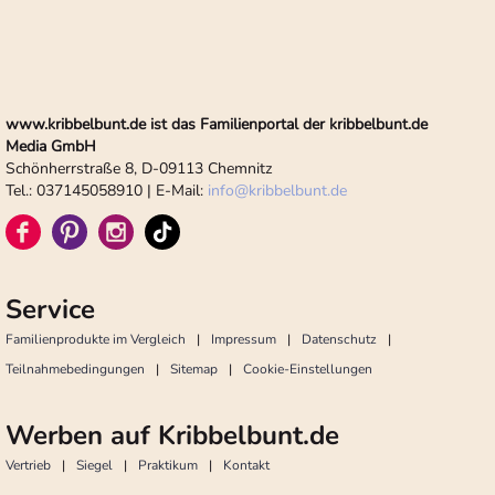
www.kribbelbunt.de ist das Familienportal der kribbelbunt.de
Media GmbH
Schönherrstraße 8, D-09113 Chemnitz
Tel.: 037145058910 | E-Mail:
info
@
kribbelbunt.de
Service
Familienprodukte im Vergleich
Impressum
Datenschutz
Teilnahmebedingungen
Sitemap
Cookie-Einstellungen
Werben auf Kribbelbunt.de
Vertrieb
Siegel
Praktikum
Kontakt