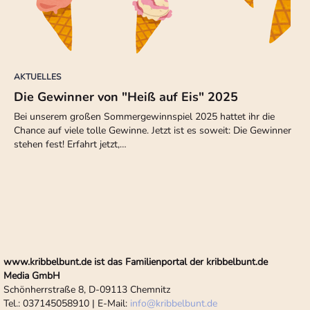
AKTUELLES
Die Gewinner von "Heiß auf Eis" 2025
Bei unserem großen Sommergewinnspiel 2025 hattet ihr die
Chance auf viele tolle Gewinne. Jetzt ist es soweit: Die Gewinner
stehen fest! Erfahrt jetzt,…
www.kribbelbunt.de ist das Familienportal der kribbelbunt.de
Media GmbH
Schönherrstraße 8, D-09113 Chemnitz
Tel.: 037145058910 | E-Mail:
info
@
kribbelbunt.de