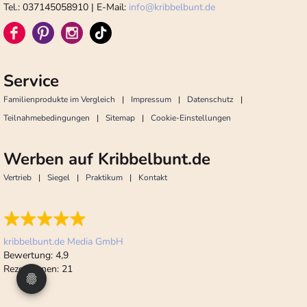
Tel.: 037145058910 | E-Mail:
info
@
kribbelbunt.de
Service
Familienprodukte im Vergleich
Impressum
Datenschutz
Teilnahmebedingungen
Sitemap
Cookie-Einstellungen
Werben auf Kribbelbunt.de
Vertrieb
Siegel
Praktikum
Kontakt
kribbelbunt.de Media GmbH
Bewertung:
4,9
Rezensionen:
21