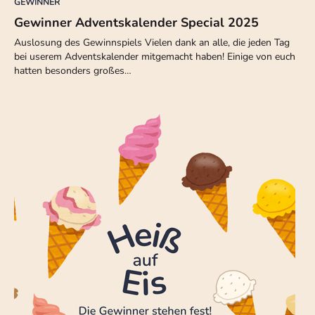
GEWINNER
Gewinner Adventskalender Special 2025
Auslosung des Gewinnspiels Vielen dank an alle, die jeden Tag
bei userem Adventskalender mitgemacht haben! Einige von euch
hatten besonders großes…