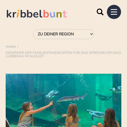
Artikel
GEWINNER DER FAMILIENTAGESKARTEN FÜR DAS SPREEWELTEN BAD
LÜBBENAU IM AUGUST