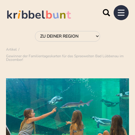
Artikel
Gewinner der Familientageskarten für das Spreewelten Bad Lübbenau im
Dezember!