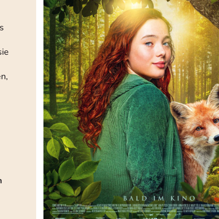
s
sie
n,
m