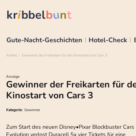
Gute-Nacht-Geschichten
Hotel-Check
Artikel
Gewinner der Freikarten für den Kinostart von Cars 3
Anzeige
Gewinner der Freikarten für d
Kinostart von Cars 3
Kategorie:
Gewinner
Zum Start des neuen Disney•Pixar Blockbuster Cars 
Evolution verlost Duracell 5x vier Tickets für eine