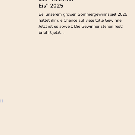
Eis" 2025
Bei unserem großen Sommergewinnspiel 2025
hattet ihr die Chance auf viele tolle Gewinne.
Jetzt ist es soweit: Die Gewinner stehen fest!
Erfahrt jetzt,…
bH