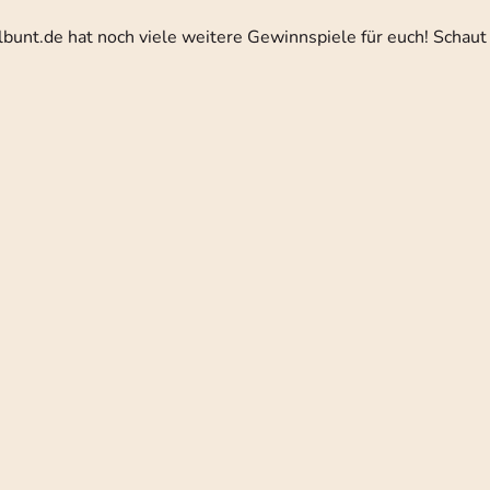
elbunt.de hat noch viele weitere Gewinnspiele für euch! Schaut