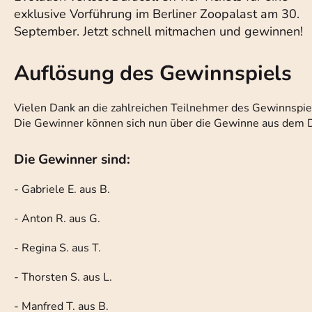
exklusive Vorführung im Berliner Zoopalast am 30.
September. Jetzt schnell mitmachen und gewinnen!
Auflösung des Gewinnspiels
Vielen Dank an die zahlreichen Teilnehmer des Gewinnspie
Die Gewinner können sich nun über die Gewinne aus dem D
Die Gewinner sind:
- Gabriele E. aus B.
- Anton R. aus G.
- Regina S. aus T.
- Thorsten S. aus L.
- Manfred T. aus B.