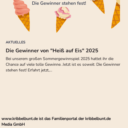
AKTUELLES
Die Gewinner von "Heiß auf Eis" 2025
Bei unserem großen Sommergewinnspiel 2025 hattet ihr die
Chance auf viele tolle Gewinne. Jetzt ist es soweit: Die Gewinner
stehen fest! Erfahrt jetzt,…
www.kribbelbunt.de ist das Familienportal der kribbelbunt.de
Media GmbH