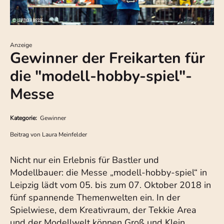
Anzeige
Gewinner der Freikarten für
die "modell-hobby-spiel"-
Messe
Kategorie:
Gewinner
Beitrag von
Laura Meinfelder
Nicht nur ein Erlebnis für Bastler und
Modellbauer: die Messe „modell-hobby-spiel“ in
Leipzig lädt vom 05. bis zum 07. Oktober 2018 in
fünf spannende Themenwelten ein. In der
Spielwiese, dem Kreativraum, der Tekkie Area
und der Modellwelt können Groß und Klein