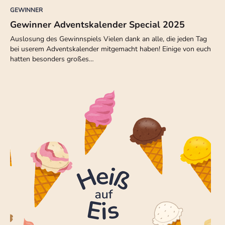
GEWINNER
Gewinner Adventskalender Special 2025
Auslosung des Gewinnspiels Vielen dank an alle, die jeden Tag
bei userem Adventskalender mitgemacht haben! Einige von euch
hatten besonders großes…