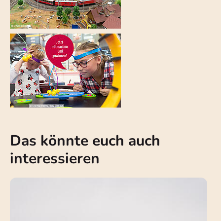
Das könnte euch auch
interessieren