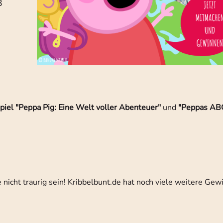
3
piel "Peppa Pig: Eine Welt voller Abenteuer"
und
"Peppas AB
nicht traurig sein! Kribbelbunt.de hat noch viele weitere Gewi