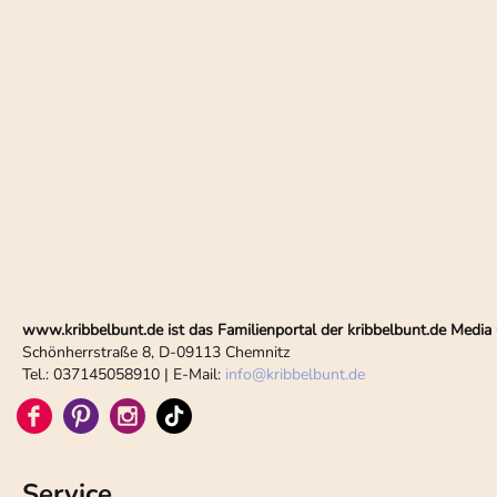
www.kribbelbunt.de ist das Familienportal der kribbelbunt.de Med
Schönherrstraße 8, D-09113 Chemnitz
Tel.: 037145058910 | E-Mail:
info
@
kribbelbunt.de
Service