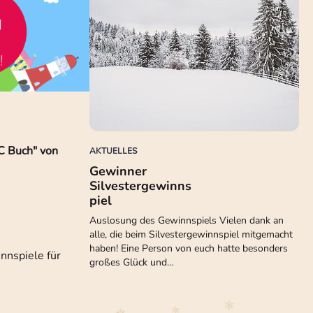
C Buch" von
AKTUELLES
Gewinner
Silvestergewinns
piel
Auslosung des Gewinnspiels Vielen dank an
alle, die beim Silvestergewinnspiel mitgemacht
haben! Eine Person von euch hatte besonders
nnspiele für
großes Glück und…