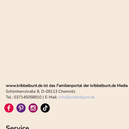
www.kribbelbunt.de ist das Familienportal der kribbelbunt.de Med
Schönherrstraße 8, D-09113 Chemnitz
Tel.: 037145058910 | E-Mail:
info
@
kribbelbunt.de
Service