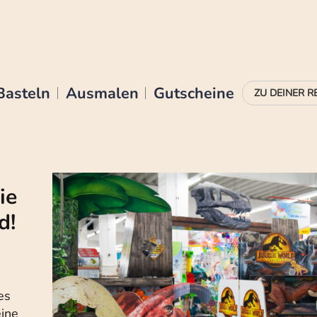
Basteln
Ausmalen
Gutscheine
ie
d!
es
eine