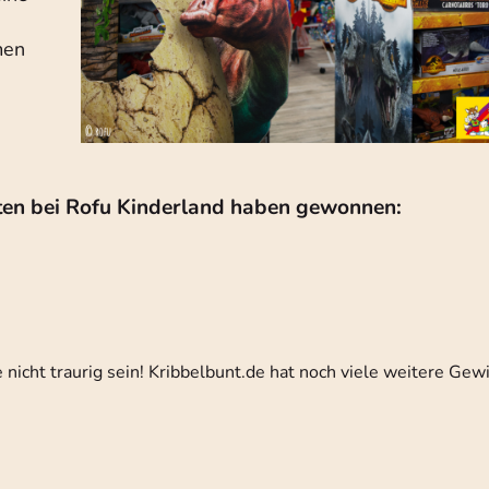
men
lten bei Rofu Kinderland haben gewonnen:
nicht traurig sein! Kribbelbunt.de hat noch viele weitere Gewi