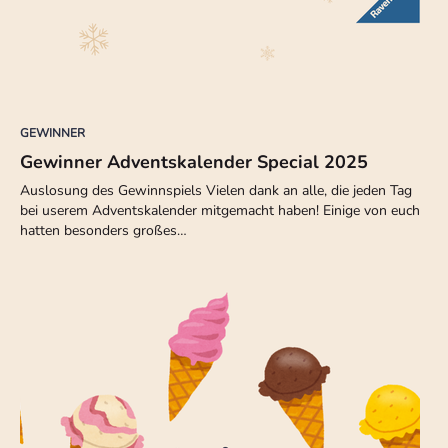
GEWINNER
Gewinner Adventskalender Special 2025
Auslosung des Gewinnspiels Vielen dank an alle, die jeden Tag
bei userem Adventskalender mitgemacht haben! Einige von euch
hatten besonders großes…