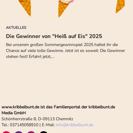
AKTUELLES
Die Gewinner von "Heiß auf Eis" 2025
Bei unserem großen Sommergewinnspiel 2025 hattet ihr die
Chance auf viele tolle Gewinne. Jetzt ist es soweit: Die Gewinner
stehen fest! Erfahrt jetzt,…
www.kribbelbunt.de ist das Familienportal der kribbelbunt.de
Media GmbH
Schönherrstraße 8, D-09113 Chemnitz
Tel.: 037145058910 | E-Mail:
info
@
kribbelbunt.de