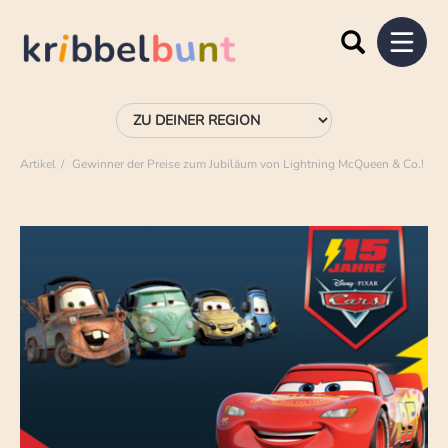
Artikel
Gewinner der Preise zum Jubiläum von Lightning McQueen & Co.!