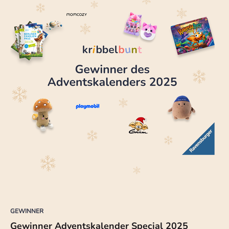
GEWINNER
Gewinner Adventskalender Special 2025