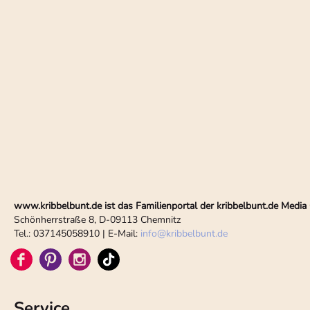
www.kribbelbunt.de ist das Familienportal der kribbelbunt.de Med
Schönherrstraße 8, D-09113 Chemnitz
Tel.: 037145058910 | E-Mail:
info
@
kribbelbunt.de
Service