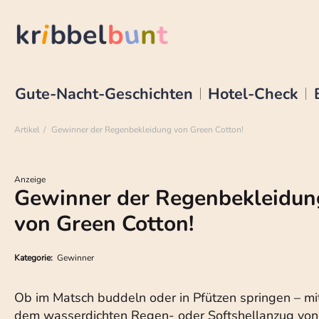
Gute-Nacht-Geschichten
Hotel-Check
Artikel
Gewinner der Regenbekleidung von Green Cotton!
Anzeige
Gewinner der Regenbekleidun
von Green Cotton!
Kategorie:
Gewinner
Ob im Matsch buddeln oder in Pfützen springen – mi
dem wasserdichten Regen- oder Softshellanzug von