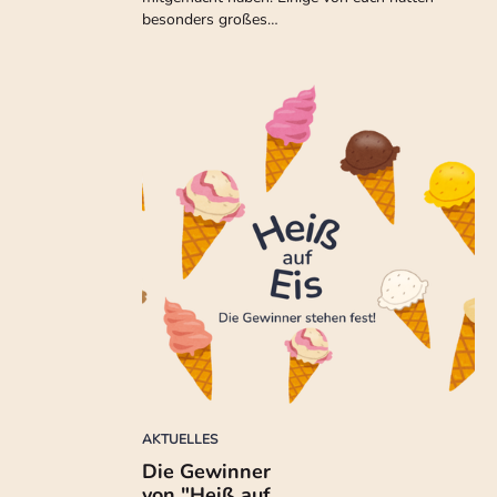
besonders großes…
AKTUELLES
Die Gewinner
von "Heiß auf