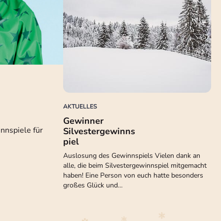
AKTUELLES
Gewinner
nnspiele für
Silvestergewinns
piel
Auslosung des Gewinnspiels Vielen dank an
alle, die beim Silvestergewinnspiel mitgemacht
haben! Eine Person von euch hatte besonders
großes Glück und…