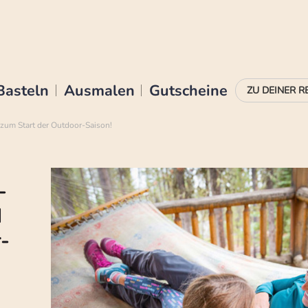
Basteln
Ausmalen
Gutscheine
 zum Start der Outdoor-Saison!
-
d
-