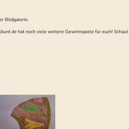
er Bildgalerie.
elbunt.de hat noch viele weitere Gewinnspiele für euch! Schaut