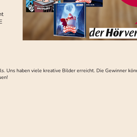
nt
E
s. Uns haben viele kreative Bilder erreicht. Die Gewinner kön
uen!