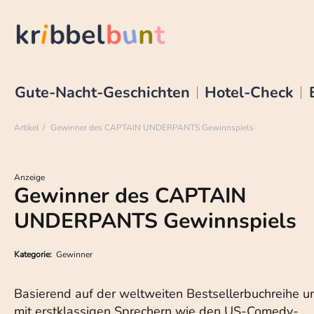
Gute-Nacht-Geschichten
Hotel-Check
Artikel
Gewinner des CAPTAIN UNDERPANTS Gewinnspiels
Anzeige
Gewinner des CAPTAIN
UNDERPANTS Gewinnspiels
Kategorie:
Gewinner
Basierend auf der weltweiten Bestsellerbuchreihe u
mit erstklassigen Sprechern wie den US-Comedy-