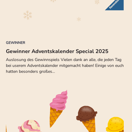
GEWINNER
Gewinner Adventskalender Special 2025
Auslosung des Gewinnspiels Vielen dank an alle, die jeden Tag
bei userem Adventskalender mitgemacht haben! Einige von euch
hatten besonders großes…