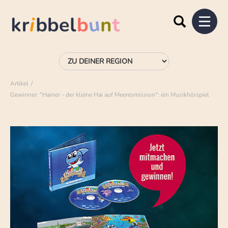
Artikel
Gewinner: "Hainer - der kleine Hai auf Meeresmission": ein Musikhörspiel