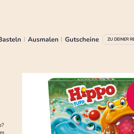
Basteln
Ausmalen
Gutscheine
o?
em