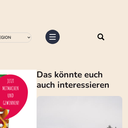
Das könnte euch
auch interessieren