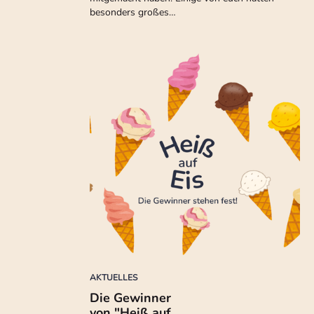
besonders großes…
AKTUELLES
Die Gewinner
von "Heiß auf