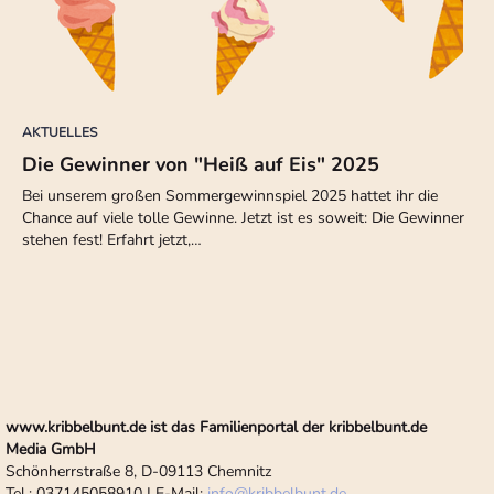
AKTUELLES
Die Gewinner von "Heiß auf Eis" 2025
Bei unserem großen Sommergewinnspiel 2025 hattet ihr die
Chance auf viele tolle Gewinne. Jetzt ist es soweit: Die Gewinner
stehen fest! Erfahrt jetzt,…
www.kribbelbunt.de ist das Familienportal der kribbelbunt.de
Media GmbH
Schönherrstraße 8, D-09113 Chemnitz
Tel.: 037145058910 | E-Mail:
info
@
kribbelbunt.de