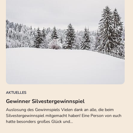
AKTUELLES
Gewinner Silvestergewinnspiel
Auslosung des Gewinnspiels Vielen dank an alle, die beim
Silvestergewinnspiel mitgemacht haben! Eine Person von euch
hatte besonders großes Glück und…