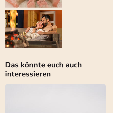
Das könnte euch auch
interessieren