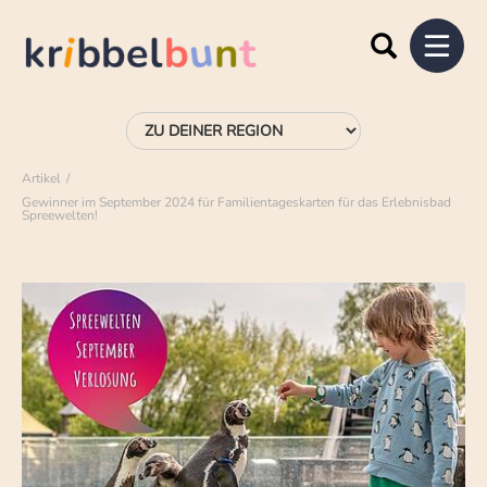
Artikel
Gewinner im September 2024 für Familientageskarten für das Erlebnisbad
Spreewelten!