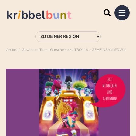
Artikel
Gewinner iTunes Gutscheine zu TROLLS – GEMEINSAM STARK!