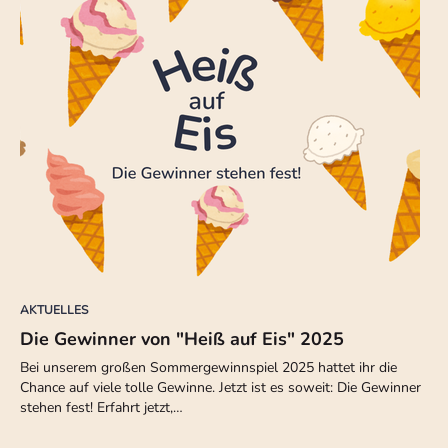
AKTUELLES
Die Gewinner von "Heiß auf Eis" 2025
Bei unserem großen Sommergewinnspiel 2025 hattet ihr die
Chance auf viele tolle Gewinne. Jetzt ist es soweit: Die Gewinner
stehen fest! Erfahrt jetzt,…