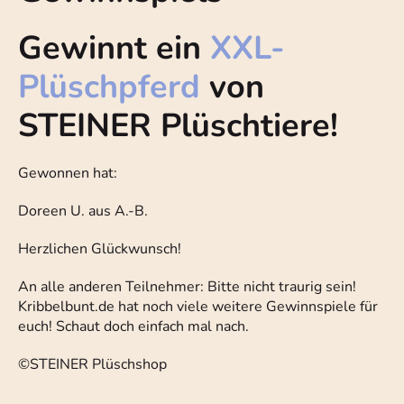
Gewinnt ein
XXL-
Plüschpferd
von
STEINER Plüschtiere!
Gewonnen hat:
Doreen U. aus A.-B.
Herzlichen Glückwunsch!
An alle anderen Teilnehmer: Bitte nicht traurig sein!
Kribbelbunt.de hat noch viele weitere Gewinnspiele für
euch! Schaut doch einfach mal nach.
©STEINER Plüschshop