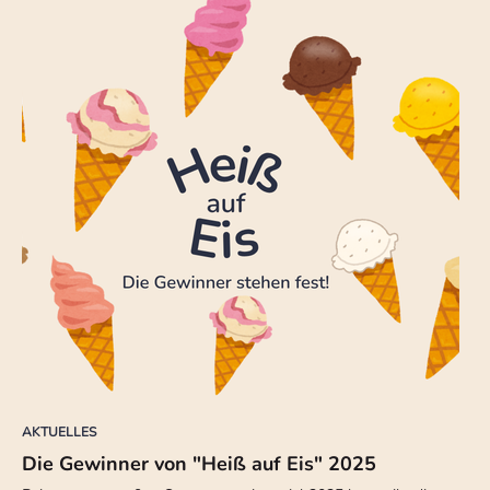
AKTUELLES
Die Gewinner von "Heiß auf Eis" 2025