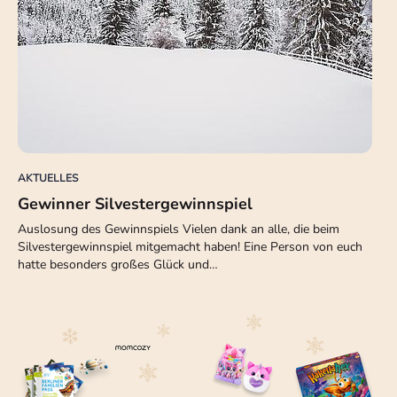
AKTUELLES
Gewinner Silvestergewinnspiel
Auslosung des Gewinnspiels Vielen dank an alle, die beim
Silvestergewinnspiel mitgemacht haben! Eine Person von euch
hatte besonders großes Glück und…