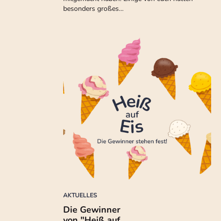
besonders großes…
AKTUELLES
Die Gewinner
von "Heiß auf