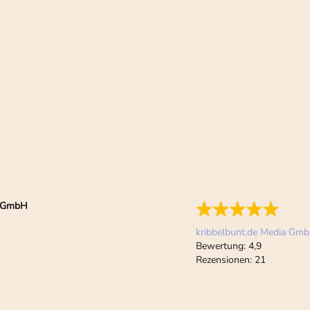
ia GmbH
kribbelbunt.de Media Gm
Bewertung:
4,9
Rezensionen:
21