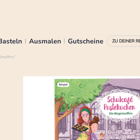
Basteln
Ausmalen
Gutscheine
lmuffins"