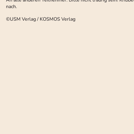
An alle anderen Teilnehmer: Bitte nicht traurig sein! Kribb
nach.
©USM Verlag / KOSMOS Verlag