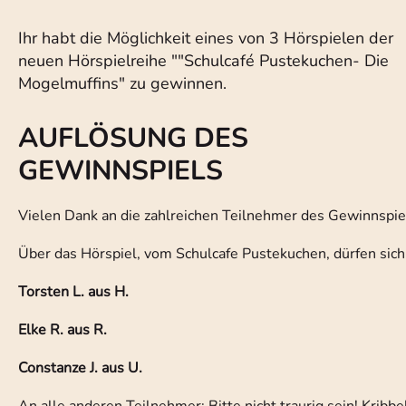
Ihr habt die Möglichkeit eines von 3 Hörspielen der
neuen Hörspielreihe ""Schulcafé Pustekuchen- Die
Mogelmuffins" zu gewinnen.
AUFLÖSUNG DES
GEWINNSPIELS
Vielen Dank an die zahlreichen Teilnehmer des Gewinnspie
Über das Hörspiel, vom Schulcafe Pustekuchen, dürfen sich
Torsten L. aus H.
Elke R. aus R.
Constanze J. aus U.