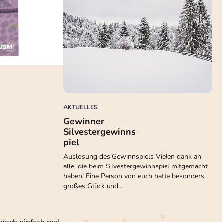
AKTUELLES
Gewinner
Silvestergewinns
piel
Auslosung des Gewinnspiels Vielen dank an
alle, die beim Silvestergewinnspiel mitgemacht
haben! Eine Person von euch hatte besonders
großes Glück und…