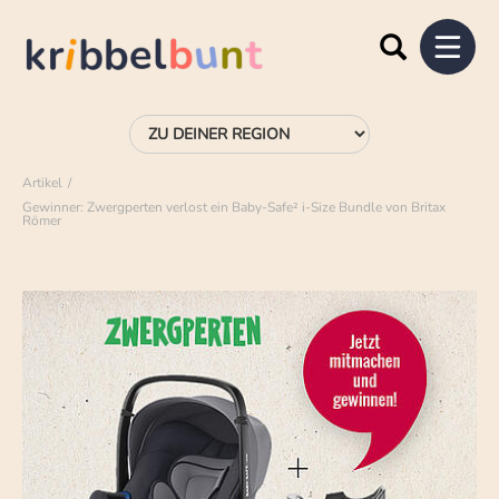
Artikel
Gewinner: Zwergperten verlost ein Baby-Safe² i-Size Bundle von Britax
Römer