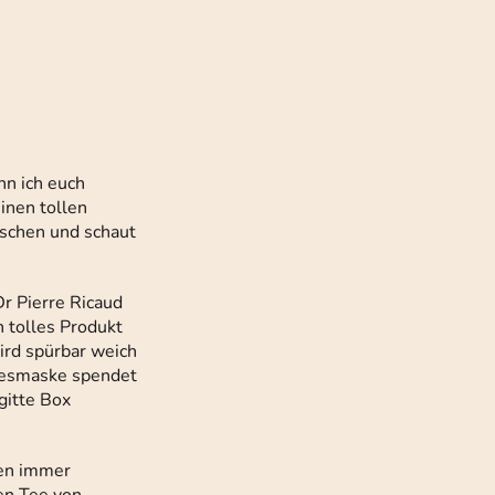
nn ich euch
inen tollen
aschen und schaut
Dr Pierre Ricaud
 tolles Produkt
wird spürbar weich
liesmaske spendet
gitte Box
ten immer