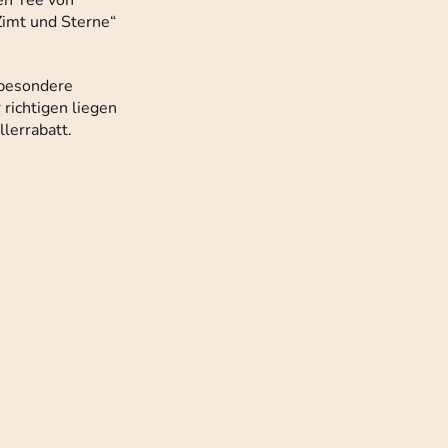
en Tee von
Zimt und Sterne“
 besondere
richtigen liegen
lerrabatt.