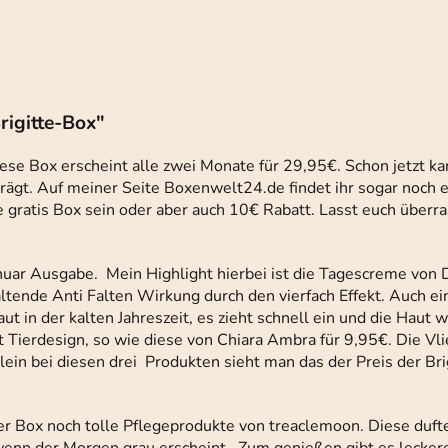
rigitte-Box"
diese Box erscheint alle zwei Monate für 29,95€. Schon jetzt ka
ägt. Auf meiner Seite Boxenwelt24.de findet ihr sogar noch e
he gratis Box sein oder aber auch 10€ Rabatt. Lasst euch überr
Januar Ausgabe. Mein Highlight hierbei ist die Tagescreme von 
tende Anti Falten Wirkung durch den vierfach Effekt. Auch ein
aut in der kalten Jahreszeit, es zieht schnell ein und die Haut 
t Tierdesign, so wie diese von Chiara Ambra für 9,95€. Die V
lein bei diesen drei Produkten sieht man das der Preis der Bri
n der Box noch tolle Pflegeprodukte von treaclemoon. Diese duf