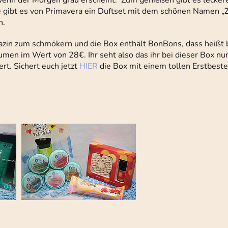
enn der Morgen grau erscheint. Zum genießen gibt es lecker
e gibt es von Primavera ein Duftset mit dem schönen Namen „
n.
Magazin zum schmökern und die Box enthält BonBons, dass heißt
en im Wert von 28€. Ihr seht also das ihr bei dieser Box nur 
rt. Sichert euch jetzt
HIER
die Box mit einem tollen Erstbestel