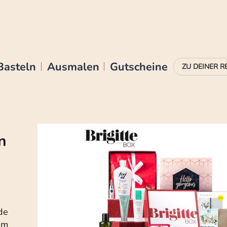
Basteln
Ausmalen
Gutscheine
n
de
em