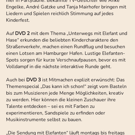
hier in Partylaune. Bekannte TV-Gesichter wie Anke
Engelke, André Gatzke und Tanja Mairhofer bringen mit
Liedern und Spielen reichlich Stimmung auf jedes
Kinderfest.
Auf
DVD 2
mit dem Thema „Unterwegs mit Elefant und
Hase“ erkunden die beliebten Kindercharaktere den
Straßenverkehr, machen einen Rundflug und besuchen
einen Lotsen am Hamburger Hafen. Lustige Elefanten-
Spots sorgen für kurze Verschnaufpausen, bevor es mit
Volldampf in die nächste interaktive Runde geht.
Auch bei
DVD 3
ist Mitmachen explizit erwünscht: Das
Themenspecial „Das kann ich schon!“ zeigt vom Basteln
bis zum Musizieren jede Menge Möglichkeiten, kreativ
zu werden. Hier können die kleinen Zuschauer ihre
Talente entdecken – sei es mit Farben zu
experimentieren, Sandspiele zu erfinden oder
Musikinstrumente selbst zu bauen.
„Die Sendung mit Elefanten“ läuft montags bis freitags