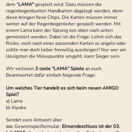
dem "
LAMA"
gespielt wird. Dazu müssen die
regenbogenbunten Handkarten abgelegt werden, denn
diese bringen fiese Chips. Die Karten müssen immer
weiter auf der Regenbogenleiter gespielt werden. Mit
einem Lama kann der Sprung von oben nach unten
gemeistert werden. Dabei ist die Frage: Lohnt sich das
Risiko, noch nach einer passenden Karten zu angeln oder
sollte man doch lieber freiwillig aussteigen? Nur wer am
lässigsten die Minuspunkte umgeht, kann Sieger sein.
Wir verlosen
3 coole "LAMA" Spiele
an euch.
Beantwortet dafür einfach folgende Frage:
Um welches Tier handelt es sich beim neuen AMIGO
Spiel?
a) Lama
b) Alpaka
Sendet eure Antwort über
das Gewinnspielformular.
Einsendeschluss ist der 03.