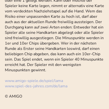
oder eine 1 gelegt werden. Kann oder möchte der
Spieler keine Karte legen, nimmt er alternativ eine Karte
vom verdeckten Nachziehstapel auf die Hand. Wem das
Risiko einer unpassenden Karte zu hoch ist, darf aber
auch aus der aktuellen Runde freiwillig aussteigen. Der
Durchgang kann auf zwei Arten enden: Entweder hat ein
Spieler alle seine Handkarten abgelegt oder alle Spieler
sind freiwillig ausgestiegen. Die Minuspunkte werden in
1er und 10er Chips übergeben. Wer in der nächsten
Runde als Erster seine Handkarten loswird, darf einen
beliebigen Chip abgeben, das kann auch ein 10er-Chip
sein. Das Spiel endet, wenn ein Spieler 40 Minuspunkte
erreicht hat. Der Spieler mit den wenigsten
Minuspunkten gewinnt.
www.amigo-spiele.de/spiel/lama
www.spiel-des-jahres.com/de/lama
© AMIGO