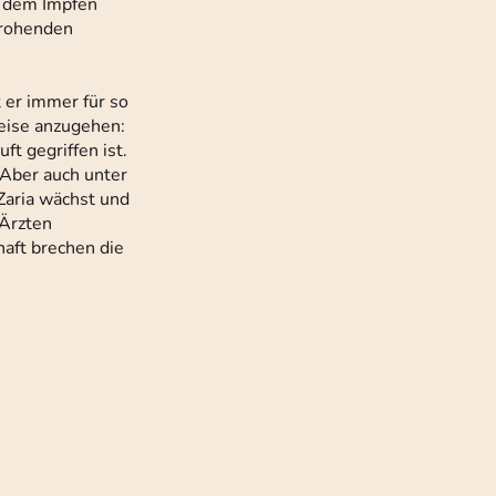
t dem Impfen
drohenden
t er immer für so
eise anzugehen:
ft gegriffen ist.
 Aber auch unter
Zaria wächst und
 Ärzten
haft brechen die