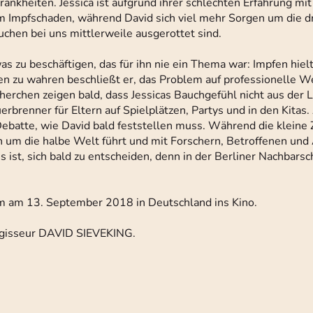
ankheiten. Jessica ist aufgrund ihrer schlechten Erfahrung mi
m Impfschaden, während David sich viel mehr Sorgen um die 
chen bei uns mittlerweile ausgerottet sind.
as zu beschäftigen, das für ihn nie ein Thema war: Impfen hiel
en zu wahren beschließt er, das Problem auf professionelle W
erchen zeigen bald, dass Jessicas Bauchgefühl nicht aus der Lu
rbrenner für Eltern auf Spielplätzen, Partys und in den Kitas.
ebatte, wie David bald feststellen muss. Während die kleine 
ihn um die halbe Welt führt und mit Forschern, Betroffenen und
 ist, sich bald zu entscheiden, denn in der Berliner Nachbarsc
lm am 13. September 2018 in Deutschland ins Kino.
gisseur DAVID SIEVEKING.