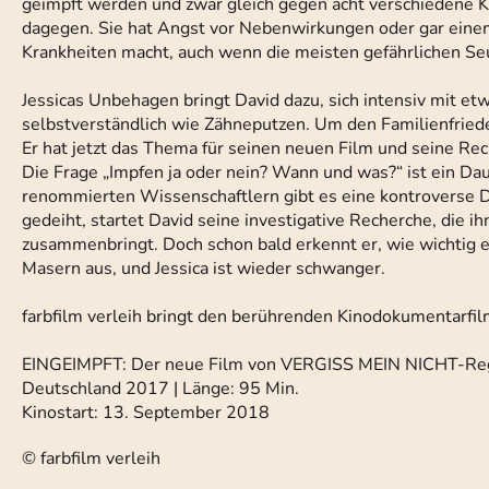
geimpft werden und zwar gleich gegen acht verschiedene Kr
dagegen. Sie hat Angst vor Nebenwirkungen oder gar eine
Krankheiten macht, auch wenn die meisten gefährlichen Seu
Jessicas Unbehagen bringt David dazu, sich intensiv mit etw
selbstverständlich wie Zähneputzen. Um den Familienfried
Er hat jetzt das Thema für seinen neuen Film und seine Rech
Die Frage „Impfen ja oder nein? Wann und was?“ ist ein Daue
renommierten Wissenschaftlern gibt es eine kontroverse D
gedeiht, startet David seine investigative Recherche, die 
zusammenbringt. Doch schon bald erkennt er, wie wichtig es
Masern aus, und Jessica ist wieder schwanger.
farbfilm verleih bringt den berührenden Kinodokumentarfi
EINGEIMPFT: Der neue Film von VERGISS MEIN NICHT-Re
Deutschland 2017 | Länge: 95 Min.
Kinostart: 13. September 2018
© farbfilm verleih