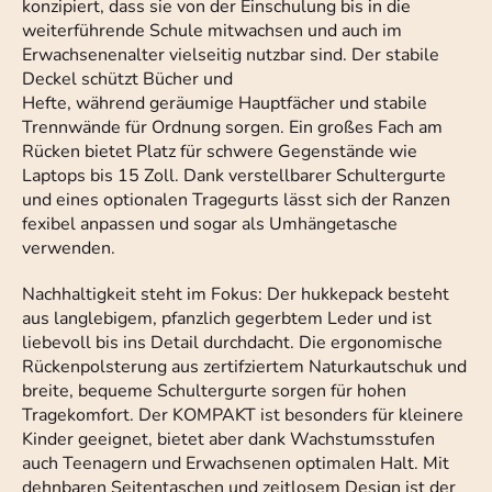
konzipiert, dass sie von der Einschulung bis in die
weiterführende Schule mitwachsen und auch im
Erwachsenenalter vielseitig nutzbar sind. Der stabile
Deckel schützt Bücher und
Hefte, während geräumige Hauptfächer und stabile
Trennwände für Ordnung sorgen. Ein großes Fach am
Rücken bietet Platz für schwere Gegenstände wie
Laptops bis 15 Zoll. Dank verstellbarer Schultergurte
und eines optionalen Tragegurts lässt sich der Ranzen
fexibel anpassen und sogar als Umhängetasche
verwenden.
Nachhaltigkeit steht im Fokus: Der hukkepack besteht
aus langlebigem, pfanzlich gegerbtem Leder und ist
liebevoll bis ins Detail durchdacht. Die ergonomische
Rückenpolsterung aus zertifziertem Naturkautschuk und
breite, bequeme Schultergurte sorgen für hohen
Tragekomfort. Der KOMPAKT ist besonders für kleinere
Kinder geeignet, bietet aber dank Wachstumsstufen
auch Teenagern und Erwachsenen optimalen Halt. Mit
dehnbaren Seitentaschen und zeitlosem Design ist der