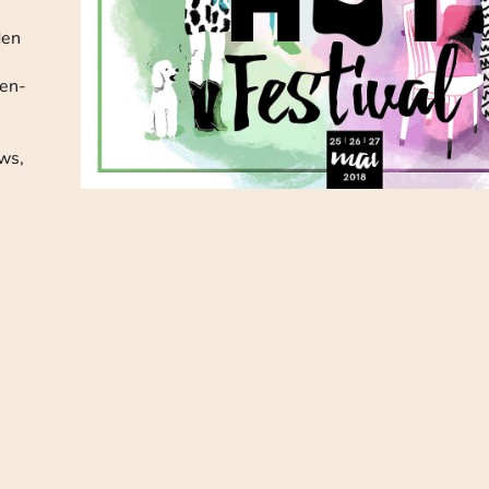
den
en-
ws,