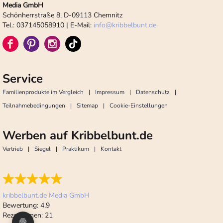
Media GmbH
Schönherrstraße 8, D-09113 Chemnitz
Tel.: 037145058910 | E-Mail:
info
@
kribbelbunt.de
Service
Familienprodukte im Vergleich
Impressum
Datenschutz
Teilnahmebedingungen
Sitemap
Cookie-Einstellungen
Werben auf Kribbelbunt.de
Vertrieb
Siegel
Praktikum
Kontakt
kribbelbunt.de Media GmbH
Bewertung:
4,9
Rezensionen:
21