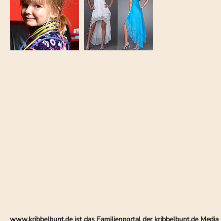
www.kribbelbunt.de ist das Familienportal der kribbelbunt.de Med