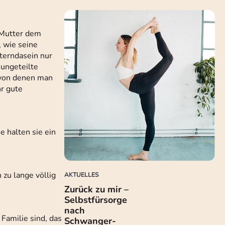
e Mutter dem
, wie seine
lterndasein nur
 ungeteilte
, von denen man
hr gute
 halten sie ein
 zu lange völlig
AKTUELLES
Zurück zu mir –
Selbstfürsorge
nach
Familie sind, das
Schwanger-