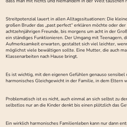
dass man mit nichts und niemandem in der Welt tauschen 
Streitpotenzial lauert in allen Alltagssituationen: Die kl
großen Bruder das „past perfect“ erklären möchte oder der s
achtzehnjährigen Freunde, bis morgens um acht in der Großr
ein ständiges Funktionieren. Der Umgang mit Teenagern, di
Aufmerksamkeit erwarten, gestaltet sich viel leichter, wen
möglichst viele bewältigen sollte. Eine Mutter, die auch mal
Klassenarbeiten nach Hause bringt.
Es ist wichtig, mit den eigenen Gefühlen genauso sensibel
harmonisches Gleichgewicht in der Familie, in dem Eltern wi
Problematisch ist es nicht, auch einmal an sich selbst zu 
selbstlos nur an die Kinder denkt bis einen plötzlich das
Ein wirklich harmonisches Familienleben kann nur dann ents