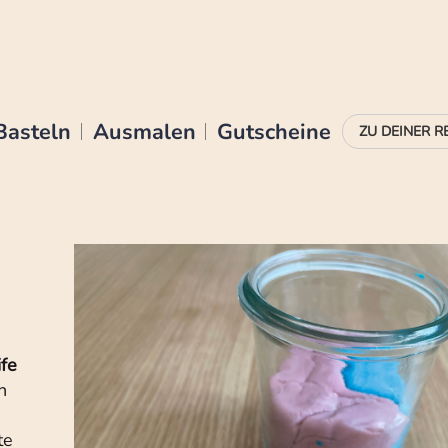
Basteln
Ausmalen
Gutscheine
ife
n
h
te